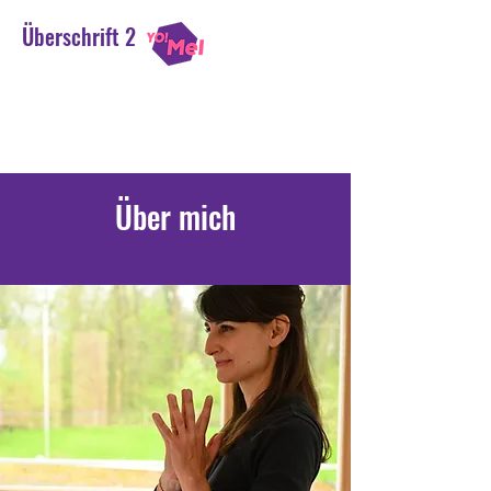
Überschrift 2
Yoga Melina Jilka
Einatmen. Ausatmen. Lächeln.
Über mich