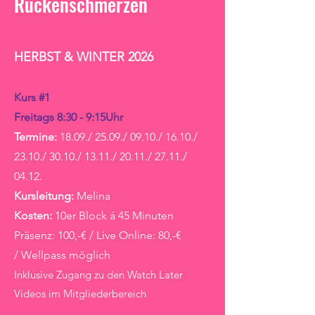
Rückenschmerzen
HERBST & WINTER 2026
Kurs #1
Freitags 8:30 - 9:15Uhr
Termine:
18.09./ 25.09./ 09.10./ 16.10./
23.10./ 30.10./ 13.11./ 20.11./ 27.11./
04.12.
Kursleitung:
Melina
Kosten:
10er Block á 45 Minuten
Präsenz: 100,-€ / Live Online: 80,-€
/
Wellpass möglich
Inklusive Zugang zu den Watch Later
Videos im Mitgliederbereich