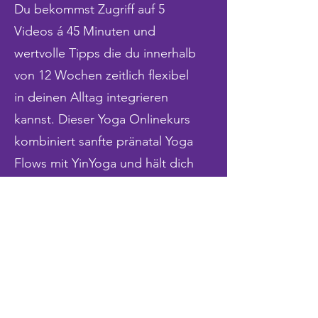
Du bekommst Zugriff auf 5
Videos á 45 Minuten und
wertvolle Tipps die du innerhalb
von 12 Wochen zeitlich flexibel
in deinen Alltag integrieren
kannst. Dieser Yoga Onlinekurs
kombiniert sanfte pränatal Yoga
Flows mit YinYoga und hält dich
während der
Schwangerschaftsmonate aktiv
und beweglich. Der Kurs ist für
alle Yoga-Level geeignet.
KOSTEN: 39,-€
Zugriff auf alle Schwangeren