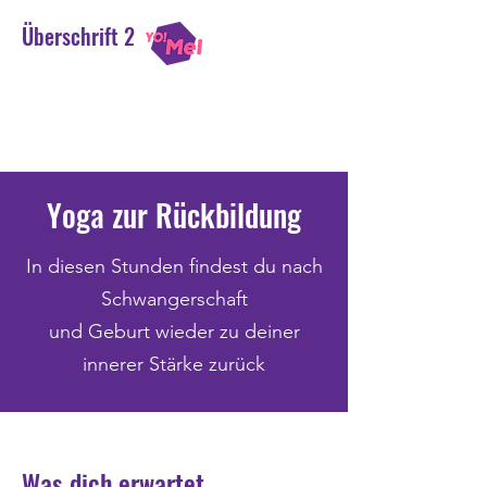
Überschrift 2
Yoga Melina Jilka
Einatmen. Ausatmen. Lächeln.
Yoga zur Rückbildung
In diesen Stunden findest du nach
Schwangerschaft
und Geburt wieder zu deiner
innerer Stärke zurück
Was dich erwart
et